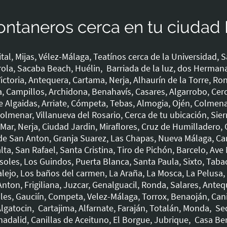
ontaneros cerca en tu ciudad
al, Mijas, Vélez-Málaga, Teatínos cerca de la Universidad, S
rola, Sacaba Beach, Huélin, Barriada de la luz, dos Herman
toria, Antequera, Cartama, Nerja, Alhaurín de la Torre, Ron
ra, Campillos, Archidona, Benahavís, Casares, Algarrobo, Ce
de Algaidas, Arriate, Cómpeta, Tebas, Almogia, Ojén, Colmena
lmenar, Villanueva del Rosario, Cerca de tu ubicación, Sier
ar, Nerja, Ciudad Jardin, Miraflores, Cruz de Humilladero, 
de San Anton, Granja Suarez, Las Chapas, Nueva Málaga, Ca
ta, San Rafael, Santa Cristina, Tiro de Pichón, Barcelo, Ave M
rasoles, Los Guindos, Puerta Blanca, Santa Paula, Sixto, Taba
alejo, Los baños del carmen, La Araña, La Mosca, La Pelusa,
ton, Frigiliana, Juzcar, Genalguacil, Ronda, Salares, Anteq
ales, Gauciín, Competa, Velez-Málaga, Torrox, Benaoján, Cani
Algatocin, Cartajima, Alfarnate, Faraján, Totalán, Monda, Se
adalid, Canillas de Aceituno, El Borgue, Jubrique, Casa Ber