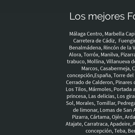
Los mejores F
Málaga Centro, Marbella Capit
Carretera de Cádiz, Fuengi
Benalmádena, Rincón de la Vic
Alora, Torróx, Manilva, Pizar
trabuco, Mollina, Villanueva 
Marcos, Casabermeja, Co
concepción,España, Torre del M
Cerrado de Calderon, Pinares 
Los Tilos, Mármoles, Portada al
princesa, Las delicias, Los gi
Sol, Morales, Tomillar, Pedreg
de limonar, Lomas de San An
Pizarra, Cártama, Ojén, Ard
Atajate, Carratraca, Apadeire, 
concepción, Teba, Ben