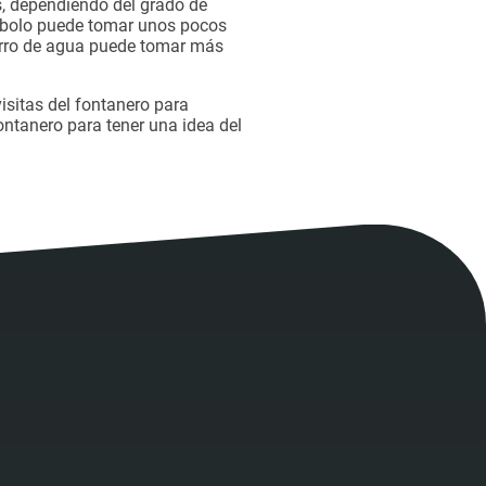
s, dependiendo del grado de
 émbolo puede tomar unos pocos
orro de agua puede tomar más
isitas del fontanero para
ontanero para tener una idea del