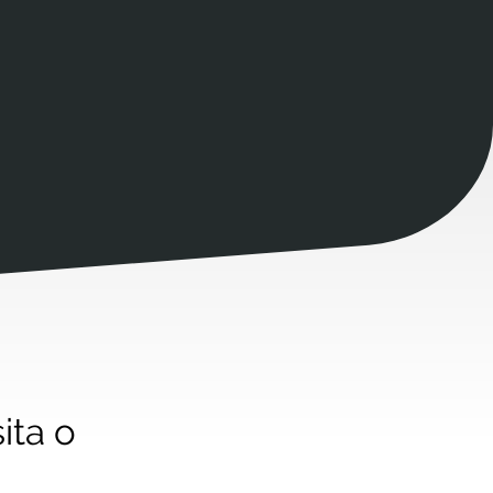
sita o
o