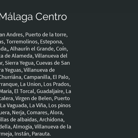
 Málaga Centro
an Andres, Puerto de la torre,
as, Torremolinos, Estepona,
da,, Alhaurín el Grande, Coín,
rca de Alameda, Villanueva del
r, Sierra Yegua, Cuevas de San
ra Yeguas, Villanueva de
Churriána, Campanilla, El Palo,
rranque, La Union, Los Prados,
aria, El Torcal, Guadaljaire, La
calera, Virgen de Belen, Puerto
 La Vaguada, La Viña, Los pinos
uera, Nerja, Comares, Alora,
llas de albaidas, Archidona,
della, Almogia, Villanueva de la
meja, Instán, Parauta.