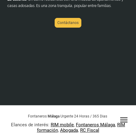
casas adosadas. Es una zona tranquila, popular entre familias.
Contáctanos
Fontaneros
Málaga
Urgente 24 Horas / 365 Dias
Elances de interés:
RIM mobile
,
Fontaneros Málaga
,
RIM
formación
,
Abogada
,
RC Fiscal