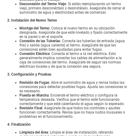
Desconexión del Termo Viejo
: Si estás reemplazando un termo
viejo, primero desconéctalo y desinstálalo. Asegúrate de cerrar el
suministro de agua y electricidad antes de comenzar.
2. Instalación del Nuevo Termo
Montaje del Termo
: Coloca el nuevo termo en su ubicación
designada. Asegúrate de que esté nivelado y fijado correctamente
en la pared o en el soporte.
Conexión de las Tuberías
: Conecta las tuberías de entrada (agua
fría) y salida (agua caliente) al termo. Asegúrate de que las
conexiones estén bien ajustadas para evitar fugas.
Conexión Eléctrica
: Conecta el termo a la red eléctrica. Esto
generalmente implica conectar los cables de alimentación a la
caja de conexiones del termo. Asegúrate de seguir las normas
eléctricas locales y de que la conexión sea segura.
3. Configuración y Pruebas
Revisión de Fugas
: Abre el suministro de agua y revisa todas las
conexiones para detectar posibles fugas. Ajusta las conexiones si
es necesario.
Puesta en Marcha
: Enciende el termo eléctrico y configura la
temperatura deseada. Verifica que el termo esté funcionando
correctamente y que esté calentando el agua según lo esperado.
Revisión Final
: Asegúrate de que todos los controles y ajustes
funcionen correctamente. Revisa que no haya ruidos inusuales o
problemas en el funcionamiento.
4. Finalización
Limpieza del Área
: Limpia el área de instalación, retirando