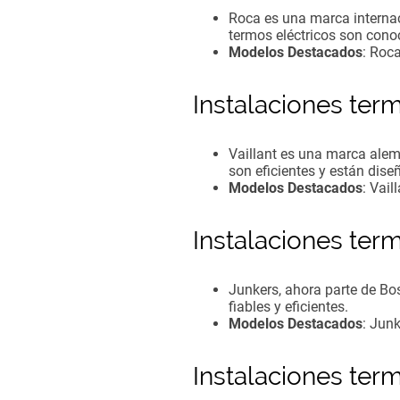
Roca es una marca internac
termos eléctricos son conoc
Modelos Destacados
: Roc
Instalaciones ter
Vaillant es una marca alem
son eficientes y están dise
Modelos Destacados
: Vai
Instalaciones ter
Junkers, ahora parte de Bos
fiables y eficientes.
Modelos Destacados
: Junk
Instalaciones ter