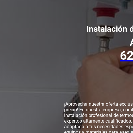
I
nstalación 
62
¡Aprovecha nuestra oferta exclusi
precio! En nuestra empresa, com
instalación profesional de termos
expertos altamente cualificados,
adaptada a tus necesidades espe
equipos y materiales para asegu