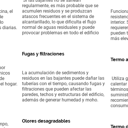
Si las bajantes no se sanean
regularmente, es más probable que se
acumulen residuos y se produzcan
ina, el
Funciona
atascos frecuentes en el sistema de
de
resisten
alcantarillado, lo que dificulta el flujo
do
interior.
normal de aguas residuales y puede
 diarias.
requiere
provocar problemas en todo el edificio
pueden t
más elev
Fugas y filtraciones
Termo a
por
La acumulación de sedimentos y
nicos
residuos en las bajantes puede dañar las
de
Utiliza 
tuberías con el tiempo, causando fugas y
el hogar.
calentar
filtraciones que pueden afectar las
términos
paredes, techos y estructuras del edificio,
suminist
además de generar humedad y moho.
recomie
consumo 
Olores desagradables
empo,
Termo d