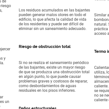
s de
 riesgo
Los residuos acumulados en las bajantes
s,
pueden generar malos olores en todo el
Similar a
edificio, lo que afecta la calidad de vida
bombona
de los residentes y puede ser difícil de
natural.
eliminar sin un saneamiento adecuado.
práctica
acceso a
Riesgo de obstrucción total
jercer
Termo i
as y
Si no se realiza el saneamiento periódico
ía.
de las bajantes, existe un mayor riesgo
Calienta
de que se produzca una obstrucción total
utiliza, 
en algún punto, lo que puede causar
términos
problemas graves y costosos de reparar,
almacen
como desbordamientos de aguas
caliente
residuales en los pisos inferiores.
se requi
no se ne
ar
caliente
 es un
e
Daños estructurales