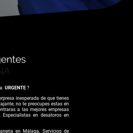
gentes
NA
ría
URGENTE
?
orpresa inesperada de que tienes
bajante, no te preocupes estas en
ntraras a las mejores empresas
. Especialistas en desatoros en
neria en Málaga, Servicios de