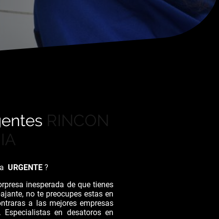
gentes
RINCON
IA
ría
URGENTE
?
orpresa inesperada de que tienes
bajante, no te preocupes estas en
ntraras a las mejores empresas
. Especialistas en desatoros en