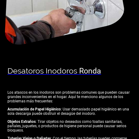
Desatoros Inodoros
Ronda
Los atascos en los inodoros son problemas comunes que pueden causar
grandes inconvenientes en el hogar. Aquí te menciono algunos de los
problemas más frecuentes:
Acumulación de Papel Higiénico
: Usar demasiado papel higiénico en una
sola descarga puede obstruir el desagüe del inodoro.
Objetos Extraños
: Tirar objetos no deseados como toallas sanitarias,
pañales, juguetes, o productos de higiene personal puede causar serios
bloqueos.
Tuberías Viejas o Dañadas
: Con el tiempo, las tuberías pueden corroerse,