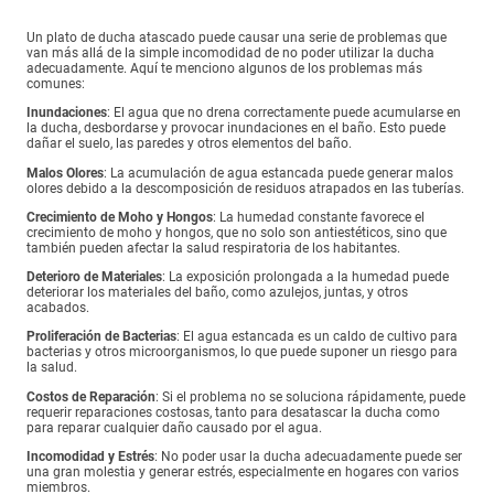
Un plato de ducha atascado puede causar una serie de problemas que
van más allá de la simple incomodidad de no poder utilizar la ducha
adecuadamente. Aquí te menciono algunos de los problemas más
comunes:
Inundaciones
: El agua que no drena correctamente puede acumularse en
la ducha, desbordarse y provocar inundaciones en el baño. Esto puede
dañar el suelo, las paredes y otros elementos del baño.
Malos Olores
: La acumulación de agua estancada puede generar malos
olores debido a la descomposición de residuos atrapados en las tuberías.
Crecimiento de Moho y Hongos
: La humedad constante favorece el
crecimiento de moho y hongos, que no solo son antiestéticos, sino que
también pueden afectar la salud respiratoria de los habitantes.
Deterioro de Materiales
: La exposición prolongada a la humedad puede
deteriorar los materiales del baño, como azulejos, juntas, y otros
acabados.
Proliferación de Bacterias
: El agua estancada es un caldo de cultivo para
bacterias y otros microorganismos, lo que puede suponer un riesgo para
la salud.
Costos de Reparación
: Si el problema no se soluciona rápidamente, puede
requerir reparaciones costosas, tanto para desatascar la ducha como
para reparar cualquier daño causado por el agua.
Incomodidad y Estrés
: No poder usar la ducha adecuadamente puede ser
una gran molestia y generar estrés, especialmente en hogares con varios
miembros.